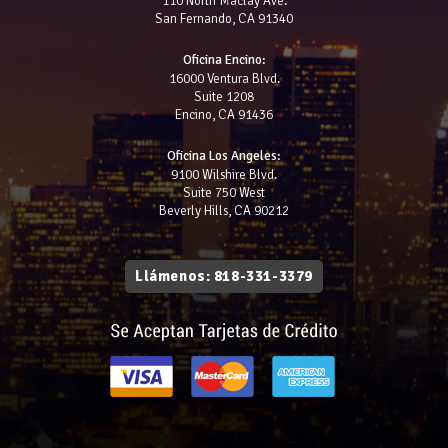
110 North Maclay Ave.
San Fernando, CA 91340
Oficina Encino:
16000 Ventura Blvd.
Suite 1208
Encino, CA 91436
Oficina Los Angeles:
9100 Wilshire Blvd.
Suite 750 West
Beverly Hills, CA 90212
Llámenos: 818-331-3379